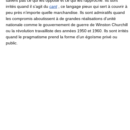
savent pas ce qui les oppose et ce qui les rapproche. Ils sont
irrités quand il s’agit du
cant
, ce langage pieux qui sert à couvrir à
peu près n’importe quelle marchandise. Ils sont admiratifs quand
les compromis aboutissent à de grandes réalisations d’unité
nationale comme le gouvernement de guerre de Winston Churchill
ou la révolution travailliste des années 1950 et 1960. Ils sont irrités
quand le pragmatisme prend la forme d’un égoïsme privé ou
public.