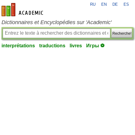
RU
EN
DE
ES
fr-academic.com
Dictionnaires et Encyclopédies sur 'Academic'
Recherche!
interprétations
traductions
livres
Игры ⚽